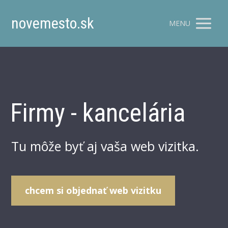
novemesto.sk
MENU
Firmy - kancelária
Tu môže byť aj vaša web vizitka.
chcem si objednať web vizitku