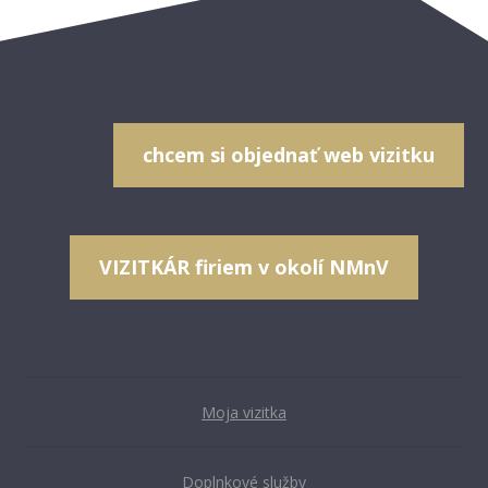
chcem si objednať web vizitku
VIZITKÁR firiem v okolí NMnV
Moja vizitka
Doplnkové služby