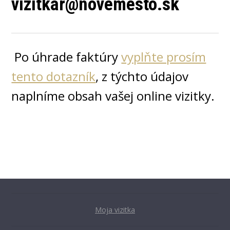
vizitkar@novemesto.sk
Po úhrade faktúry
vyplňte prosím
tento dotazník
, z týchto údajov
naplníme obsah vašej online vizitky.
Moja vizitka