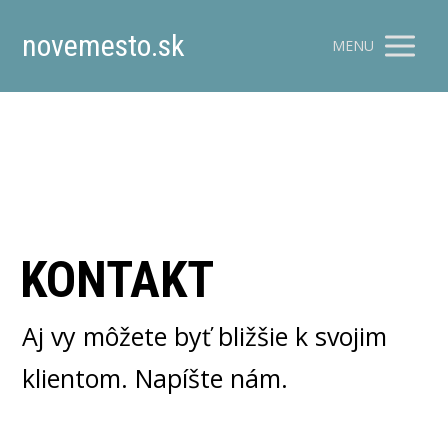
novemesto.sk
MENU
KONTAKT
Aj vy môžete byť bližšie k svojim
klientom. Napíšte nám.